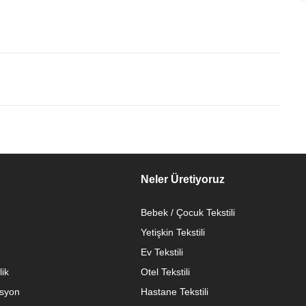
Neler Üretiyoruz
Bebek / Çocuk Tekstili
Yetişkin Tekstili
Ev Tekstili
lik
Otel Tekstili
syon
Hastane Tekstili