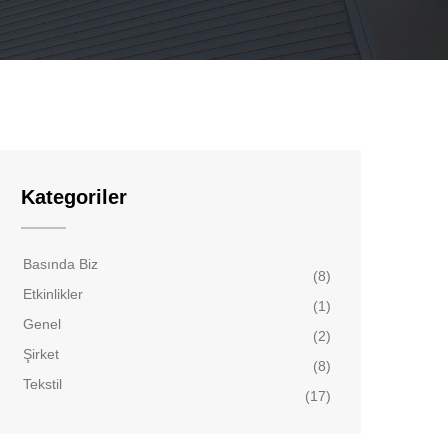
Kategoriler
Basında Biz
(8)
Etkinlikler
(1)
Genel
(2)
Şirket
(8)
Tekstil
(17)