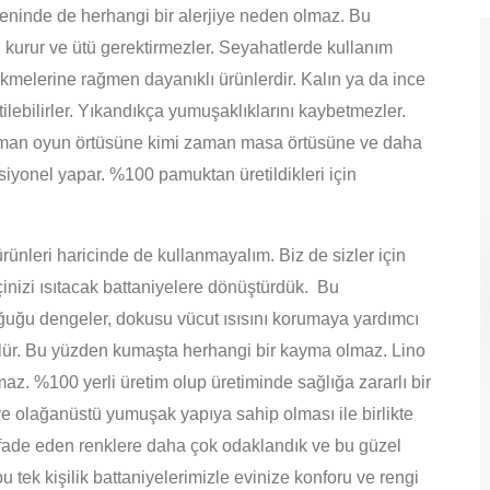
ninde de herhangi bir alerjiye neden olmaz. Bu
 kurur ve ütü gerektirmezler. Seyahatlerde kullanım
özükmelerine rağmen dayanıklı ürünlerdir. Kalın ya da ince
tilebilirler. Yıkandıkça yumuşaklıklarını kaybetmezler.
zaman oyun örtüsüne kimi zaman masa örtüsüne ve daha
ksiyonel yapar. %100 pamuktan üretildikleri için
ünleri haricinde de kullanmayalım. Biz de sizler için
inizi ısıtacak battaniyelere dönüştürdük. Bu
soğuğu dengeler, dokusu vücut ısısını korumaya yardımcı
örülür. Bu yüzden kumaşta herhangi bir kayma olmaz. Lino
az. %100 yerli üretim olup üretiminde sağlığa zararlı bir
 ve olağanüstü yumuşak yapıya sahip olması ile birlikte
ifade eden renklere daha çok odaklandık ve bu güzel
u tek kişilik battaniyelerimizle evinize konforu ve rengi