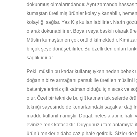
dokunmuş olmalarındandır. Aynı zamanda hassas te
kumaştan üretilmiş ürünler kolay yıkanabilir, hemen
kolaylığı sağlar. Yaz Kış kullanılabilirler. Narin g
olarak dokunabilirler. Boyalı veya baskılı olarak üre
Müslin kumaştan en çok örtü dikilmektedir. Kimi 
birçok şeye dönüşebilirler. Bu özellikleri onları fon
sağlıklıdırlar.
Peki, müslin bu kadar kullanışlıyken neden bebek ür
doğanın bize armağanı pamuk ile üretilen müslini iç
battaniyelerimiz çift katman olduğu için sıcak ve 
olur. Özel bir teknikle bu çift katman tek seferde 
tekniği sayesinde de kenarlarındaki saçaklar dağılm
madde kullanılmamıştır. Doğal, nefes alabilir, hafif
evinize renk katacaktır. Duygunuzu tam anlamıyla 
ürünü renklerle daha cazip hale getirdik. Sizler de b