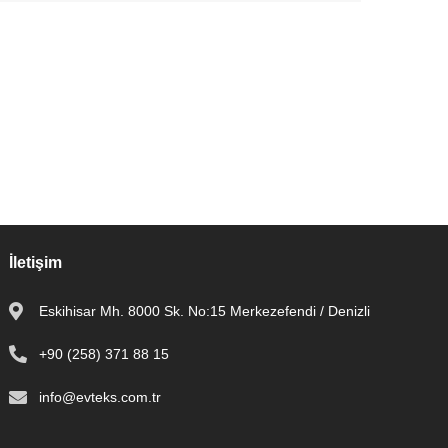
İletişim
Eskihisar Mh. 8000 Sk. No:15 Merkezefendi / Denizli
+90 (258) 371 88 15
info@evteks.com.tr