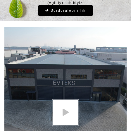
İNSAN VE ÇEVRE ODAKLI,
SÜRDÜRÜLEBILIR BIR DÜNYA
OLMAYA ÖNEM VERIYORUZ.
Yeni Dünyamızdaki
VUCA
ortamı ile başa çıkabilmek
için Vizyon (Vision),
Anlayış (Understanding), Netlik (Clarity) ve Çeviklik
(Agility) sahibiyiz.
Sürdürülebilirlik