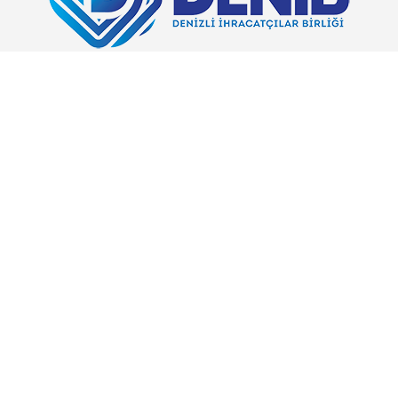
Evteks, Sürdürülebilir Tekstil Ürünlerinin, Markalı Üreticisidir.