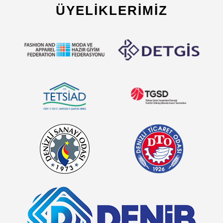
En Akademik Koleksiyon, İlkbahar Yaza
Damga Vuracak
DEVAMINI OKU
ÜYELIKLERIMIZ