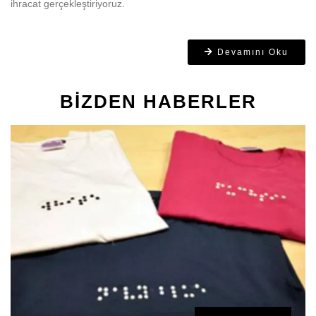
yardımıyla insanların mutluluk kaynağı haline getirmenin, bu
alanda dünyaya hitap etmiş bir kurum olmanın mutluluğu ve
gururu içindeyiz.
Bu başarının formülü; deneyimli, donanımlı ekibimizi, gelişen
teknolojik altyapı ile bir araya getirmek ve oluşturduğumuz yaratıcı
motivasyon ruhumuzdur. Bu noktada gözümüzü sadece bölgesel
alana değil dünyaya çevirerek 5 kıta da, 55’in üzerinde ülkeye
ihracat gerçekleştiriyoruz.
Devamını Oku
BIZDEN HABERLER