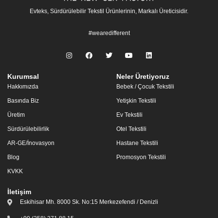
Evteks, Sürdürülebilir Tekstil Ürünlerinin, Markalı Üreticisidir.
#wearedifferent
Kurumsal
Neler Üretiyoruz
Hakkımızda
Bebek / Çocuk Tekstili
Basında Biz
Yetişkin Tekstili
Üretim
Ev Tekstili
Sürdürülebilirlik
Otel Tekstili
AR-GE/İnovasyon
Hastane Tekstili
Blog
Promosyon Tekstili
KVKK
İletişim
Eskihisar Mh. 8000 Sk. No:15 Merkezefendi / Denizli