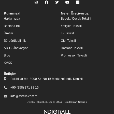
Kurumsal
Neler Üretiyoruz
Hakkımızda
Bebek / Çocuk Tekstili
Basında Biz
Yetişkin Tekstili
Üretim
Ev Tekstili
Sürdürülebilirlik
Otel Tekstili
AR-GE/İnovasyon
Hastane Tekstili
Blog
Promosyon Tekstili
KVKK
İletişim
Eskihisar Mh. 8000 Sk. No:15 Merkezefendi / Denizli
+90 (258) 371 88 15
info@evteks.com.tr
Evteks Tekstil Ltd. Şti. © 2024. Tüm Hakları Saklıdır.